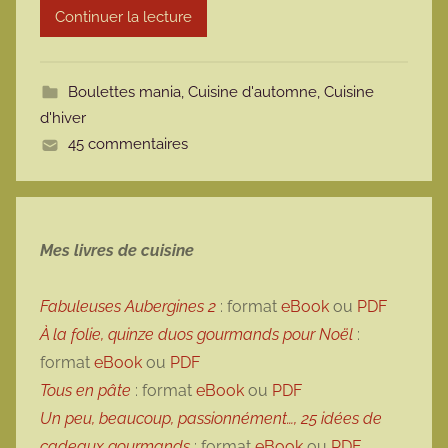
Continuer la lecture
m
o
t
Boulettes mania
,
Cuisine d'automne
,
Cuisine
t
d'hiver
e
45 commentaires
Mes livres de cuisine
Fabuleuses Aubergines 2
: format
eBook
ou
PDF
À la folie, quinze duos gourmands pour Noël
:
format
eBook
ou
PDF
Tous en pâte
: format
eBook
ou
PDF
Un peu, beaucoup, passionnément…, 25 idées de
cadeaux gourmands
: format
eBook
ou
PDF