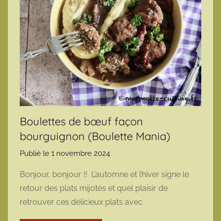
Boulettes de bœuf façon
bourguignon (Boulette Mania)
Publié le
1 novembre 2024
p
a
Bonjour, bonjour !! L’automne et l’hiver signe le
r
retour des plats mijotés et quel plaisir de
m
retrouver ces délicieux plats avec
a
r