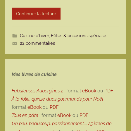
r
Continuer la lecture
m
o
t
Cuisine d'hiver
,
Fêtes & occasions spéciales
t
22 commentaires
e
Mes livres de cuisine
Fabuleuses Aubergines 2
: format
eBook
ou
PDF
À la folie, quinze duos gourmands pour Noël
:
format
eBook
ou
PDF
Tous en pâte
: format
eBook
ou
PDF
Un peu, beaucoup, passionnément…, 25 idées de