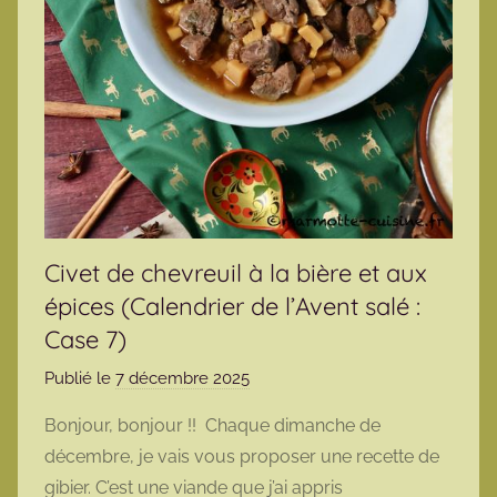
Civet de chevreuil à la bière et aux
épices (Calendrier de l’Avent salé :
Case 7)
Publié le
7 décembre 2025
p
a
Bonjour, bonjour !! Chaque dimanche de
r
décembre, je vais vous proposer une recette de
m
gibier. C’est une viande que j’ai appris
a