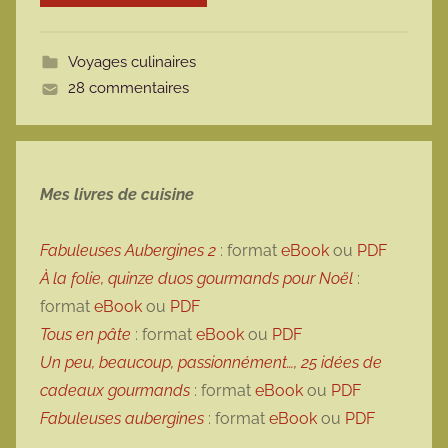
o
t
Voyages culinaires
t
28 commentaires
e
Mes livres de cuisine
Fabuleuses Aubergines 2
: format
eBook
ou
PDF
À la folie, quinze duos gourmands pour Noël
:
format
eBook
ou
PDF
Tous en pâte
: format
eBook
ou
PDF
Un peu, beaucoup, passionnément…, 25 idées de
cadeaux gourmands
: format
eBook
ou
PDF
Fabuleuses aubergines
: format
eBook
ou
PDF