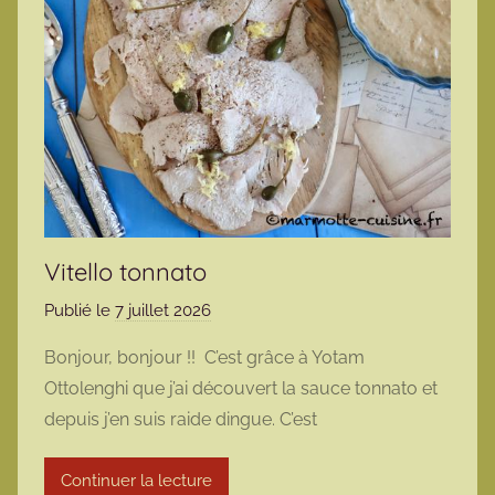
Vitello tonnato
Publié le
7 juillet 2026
p
a
Bonjour, bonjour !! C’est grâce à Yotam
r
Ottolenghi que j’ai découvert la sauce tonnato et
m
depuis j’en suis raide dingue. C’est
a
r
Continuer la lecture
m