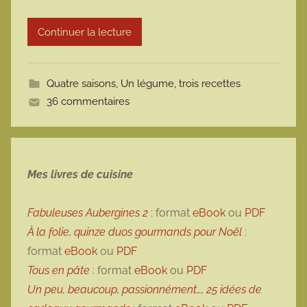
r
Continuer la lecture
m
o
t
Quatre saisons
,
Un légume, trois recettes
t
36 commentaires
e
Mes livres de cuisine
Fabuleuses Aubergines 2
: format
eBook
ou
PDF
À la folie, quinze duos gourmands pour Noël
:
format
eBook
ou
PDF
Tous en pâte
: format
eBook
ou
PDF
Un peu, beaucoup, passionnément…, 25 idées de