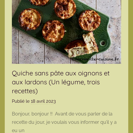
Quiche sans pâte aux oignons et
aux lardons (Un légume, trois
recettes)
Publié le
18 avril 2023
p
a
Bonjour, bonjour !! Avant de vous parler de la
r
recette du jour, je voulais vous informer qu’il y a
m
eu un
a