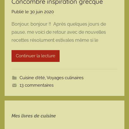
Concombre inspiration grecque
Publié le
30 juin 2020
p
a
Bonjour, bonjour !! Après quelques jours de
r
pause, me voici de retour avec de nouvelles
m
recettes résolument estivales même si le
a
r
Continuer la lecture
m
o
t
Cuisine d'été
,
Voyages culinaires
t
13 commentaires
e
Mes livres de cuisine