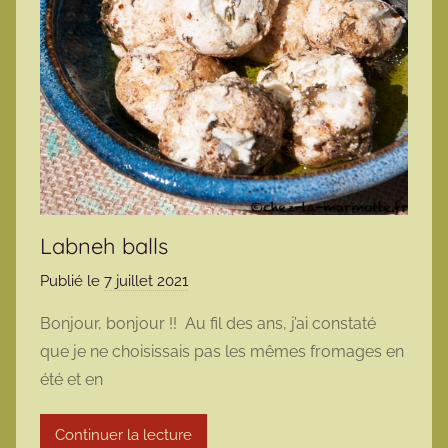
Labneh balls
Publié le
7 juillet 2021
p
a
Bonjour, bonjour !! Au fil des ans, j’ai constaté
r
que je ne choisissais pas les mêmes fromages en
m
été et en
a
r
Continuer la lecture
m