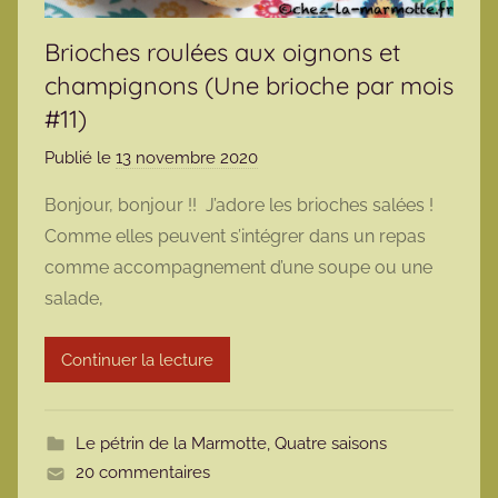
Brioches roulées aux oignons et
champignons (Une brioche par mois
#11)
Publié le
13 novembre 2020
p
a
Bonjour, bonjour !! J’adore les brioches salées !
r
Comme elles peuvent s’intégrer dans un repas
m
comme accompagnement d’une soupe ou une
a
salade,
r
m
Continuer la lecture
o
t
t
Le pétrin de la Marmotte
,
Quatre saisons
e
20 commentaires