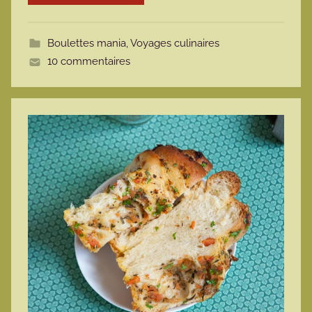
o
t
Boulettes mania
,
Voyages culinaires
t
10 commentaires
e