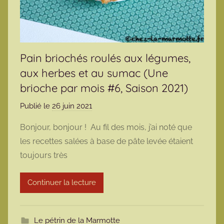
Pain briochés roulés aux légumes,
aux herbes et au sumac (Une
brioche par mois #6, Saison 2021)
Publié le
26 juin 2021
p
a
Bonjour, bonjour ! Au fil des mois, j’ai noté que
r
les recettes salées à base de pâte levée étaient
m
toujours très
a
r
Continuer la lecture
m
o
t
Le pétrin de la Marmotte
t