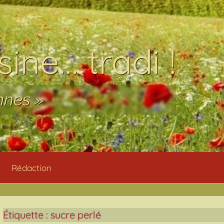
ine… tradi !
nnes »
Rédaction
Étiquette :
sucre perlé