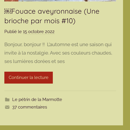
￼Fouace aveyronnaise (Une
brioche par mois #10)
Publié le
15 octobre 2022
p
a
Bonjour, bonjour !! L’automne est une saison qui
r
invite à la nostalgie. Avec ses couleurs chaudes,
m
ses lumières dorées et ses
a
r
m
Continuer la lecture
o
t
t
Le pétrin de la Marmotte
e
37 commentaires