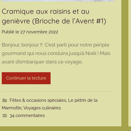
Cramique aux raisins et au
genièvre (Brioche de l’Avent #1)
Publié le
27 novembre 2022
p
a
Bonjour, bonjour !! C’est parti pour notre périple
r
gourmand qui nous conduira jusqu’à Noël ! Mais
m
avant d’embarquer dans ce voyage,
a
r
m
Continuer la lecture
o
t
t
Fêtes & occasions spéciales
,
Le pétrin de la
e
Marmotte
,
Voyages culinaires
34 commentaires