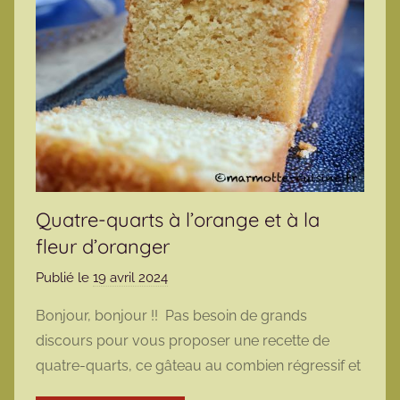
Quatre-quarts à l’orange et à la
fleur d’oranger
Publié le
19 avril 2024
p
a
Bonjour, bonjour !! Pas besoin de grands
r
discours pour vous proposer une recette de
m
quatre-quarts, ce gâteau au combien régressif et
a
r