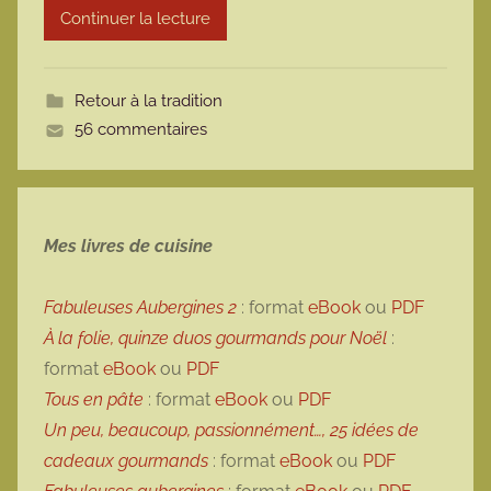
Continuer la lecture
m
o
t
Retour à la tradition
t
56 commentaires
e
Mes livres de cuisine
Fabuleuses Aubergines 2
: format
eBook
ou
PDF
À la folie, quinze duos gourmands pour Noël
:
format
eBook
ou
PDF
Tous en pâte
: format
eBook
ou
PDF
Un peu, beaucoup, passionnément…, 25 idées de
cadeaux gourmands
: format
eBook
ou
PDF