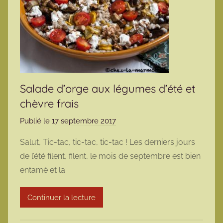
Salade d’orge aux légumes d’été et
chèvre frais
Publié le
17 septembre 2017
p
a
Salut, Tic-tac, tic-tac, tic-tac ! Les derniers jours
r
de l’été filent, filent, le mois de septembre est bien
m
entamé et la
a
r
Continuer la lecture
m
o