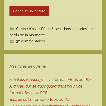
r
Continuer la lecture
m
o
t
Cuisine d'hiver
,
Fêtes & occasions spéciales
,
Le
t
pétrin de la Marmotte
e
30 commentaires
Mes livres de cuisine
Fabuleuses Aubergines 2
: format
eBook
ou
PDF
À la folie, quinze duos gourmands pour Noël
:
format
eBook
ou
PDF
Tous en pâte
: format
eBook
ou
PDF