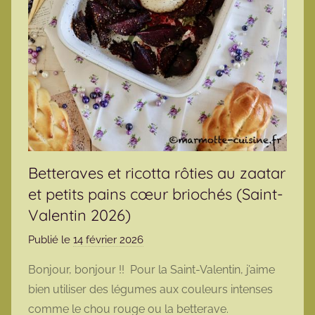
Betteraves et ricotta rôties au zaatar
et petits pains cœur briochés (Saint-
Valentin 2026)
Publié le
14 février 2026
p
a
Bonjour, bonjour !! Pour la Saint-Valentin, j’aime
r
bien utiliser des légumes aux couleurs intenses
m
comme le chou rouge ou la betterave.
a