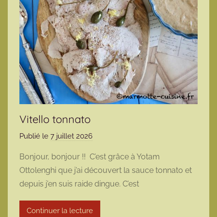
Vitello tonnato
Publié le
7 juillet 2026
p
a
Bonjour, bonjour !! C’est grâce à Yotam
r
Ottolenghi que j’ai découvert la sauce tonnato et
m
depuis j’en suis raide dingue. C’est
a
r
Continuer la lecture
m