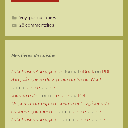
o
t
Voyages culinaires
t
28 commentaires
e
Mes livres de cuisine
Fabuleuses Aubergines 2
: format
eBook
ou
PDF
À la folie, quinze duos gourmands pour Noël
:
format
eBook
ou
PDF
Tous en pâte
: format
eBook
ou
PDF
Un peu, beaucoup, passionnément…, 25 idées de
cadeaux gourmands
: format
eBook
ou
PDF
Fabuleuses aubergines
: format
eBook
ou
PDF