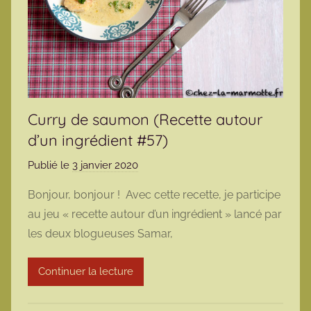
Curry de saumon (Recette autour
d’un ingrédient #57)
Publié le
3 janvier 2020
p
a
Bonjour, bonjour ! Avec cette recette, je participe
r
au jeu « recette autour d’un ingrédient » lancé par
m
les deux blogueuses Samar,
a
r
Continuer la lecture
m
o
t