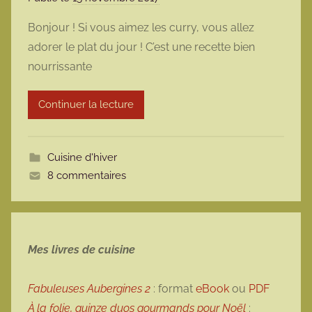
a
Bonjour ! Si vous aimez les curry, vous allez
r
adorer le plat du jour ! C’est une recette bien
m
nourrissante
a
r
Continuer la lecture
m
o
t
Cuisine d'hiver
t
8 commentaires
e
Mes livres de cuisine
Fabuleuses Aubergines 2
: format
eBook
ou
PDF
À la folie, quinze duos gourmands pour Noël
: