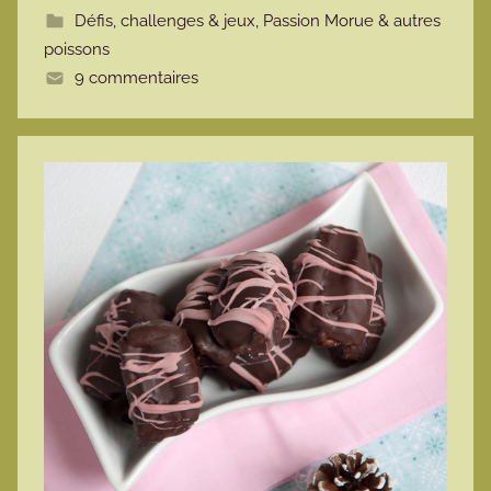
Défis, challenges & jeux
,
Passion Morue & autres
t
poissons
e
9 commentaires