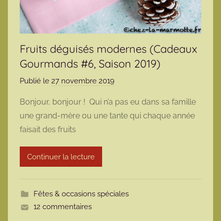
Fruits déguisés modernes (Cadeaux
Gourmands #6, Saison 2019)
Publié le
27 novembre 2019
p
a
Bonjour, bonjour ! Qui n’a pas eu dans sa famille
r
une grand-mère ou une tante qui chaque année
m
faisait des fruits
a
r
Continuer la lecture
m
o
t
Fêtes & occasions spéciales
t
12 commentaires
e