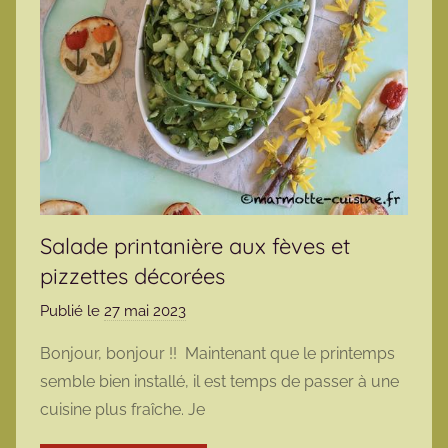
Salade printanière aux fèves et
pizzettes décorées
Publié le
27 mai 2023
p
a
Bonjour, bonjour !! Maintenant que le printemps
r
semble bien installé, il est temps de passer à une
m
cuisine plus fraîche. Je
a
r