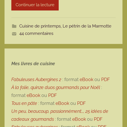
Continuer la lecture
m
o
t
Cuisine de printemps
,
Le pétrin de la Marmotte
t
44 commentaires
e
Mes livres de cuisine
Fabuleuses Aubergines 2
: format
eBook
ou
PDF
À la folie, quinze duos gourmands pour Noël
:
format
eBook
ou
PDF
Tous en pâte
: format
eBook
ou
PDF
Un peu, beaucoup, passionnément…, 25 idées de
cadeaux gourmands
: format
eBook
ou
PDF