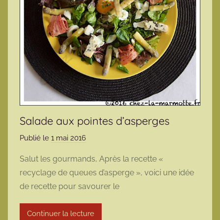
Salade aux pointes d’asperges
Publié le
1 mai 2016
p
a
Salut les gourmands, Après la recette «
r
recyclage de queues d’asperge », voici une idée
m
de recette pour savourer le
a
r
Continuer la lecture
m