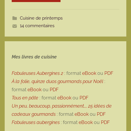
o
t
Cuisine de printemps
t
14 commentaires
e
Mes livres de cuisine
Fabuleuses Aubergines 2
: format
eBook
ou
PDF
À la folie, quinze duos gourmands pour Noël
:
format
eBook
ou
PDF
Tous en pâte
: format
eBook
ou
PDF
Un peu, beaucoup, passionnément…, 25 idées de
cadeaux gourmands
: format
eBook
ou
PDF
Fabuleuses aubergines
: format
eBook
ou
PDF