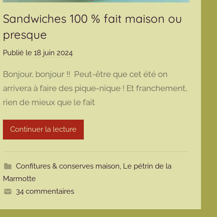
Sandwiches 100 % fait maison ou
presque
Publié le
18 juin 2024
p
a
Bonjour, bonjour !! Peut-être que cet été on
r
arrivera à faire des pique-nique ! Et franchement,
m
rien de mieux que le fait
a
r
m
Continuer la lecture
o
t
t
Confitures & conserves maison
,
Le pétrin de la
e
Marmotte
34 commentaires