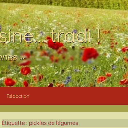
ine… tradi !
nnes »
Rédaction
Étiquette :
pickles de légumes