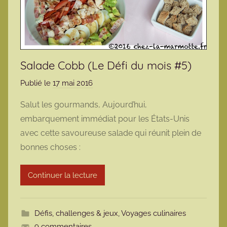
Salade Cobb (Le Défi du mois #5)
Publié le
17 mai 2016
p
a
Salut les gourmands, Aujourd’hui,
r
embarquement immédiat pour les États-Unis
m
avec cette savoureuse salade qui réunit plein de
a
bonnes choses :
r
m
Continuer la lecture
o
t
t
Défis, challenges & jeux
,
Voyages culinaires
e
9 commentaires