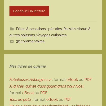
r
Continuer la lecture
m
o
t
Fêtes & occasions spéciales
,
Passion Morue &
t
autres poissons
,
Voyages culinaires
e
32 commentaires
Mes livres de cuisine
Fabuleuses Aubergines 2
: format
eBook
ou
PDF
À la folie, quinze duos gourmands pour Noël
:
format
eBook
ou
PDF
Tous en pâte
: format
eBook
ou
PDF