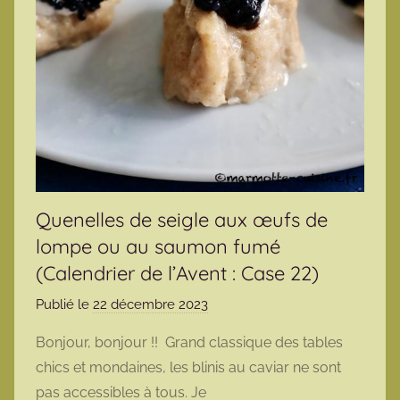
Quenelles de seigle aux œufs de
lompe ou au saumon fumé
(Calendrier de l’Avent : Case 22)
Publié le
22 décembre 2023
p
a
Bonjour, bonjour !! Grand classique des tables
r
chics et mondaines, les blinis au caviar ne sont
m
pas accessibles à tous. Je
a