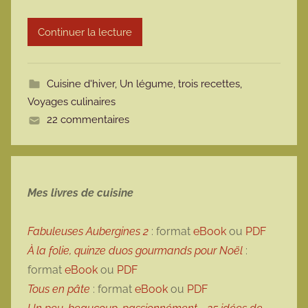
r
Continuer la lecture
m
o
t
Cuisine d'hiver
,
Un légume, trois recettes
,
t
Voyages culinaires
e
22 commentaires
Mes livres de cuisine
Fabuleuses Aubergines 2
: format
eBook
ou
PDF
À la folie, quinze duos gourmands pour Noël
:
format
eBook
ou
PDF
Tous en pâte
: format
eBook
ou
PDF