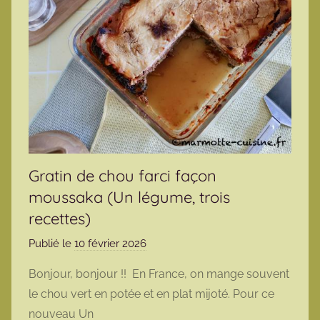
Gratin de chou farci façon
moussaka (Un légume, trois
recettes)
Publié le
10 février 2026
p
a
Bonjour, bonjour !! En France, on mange souvent
r
le chou vert en potée et en plat mijoté. Pour ce
m
nouveau Un
a