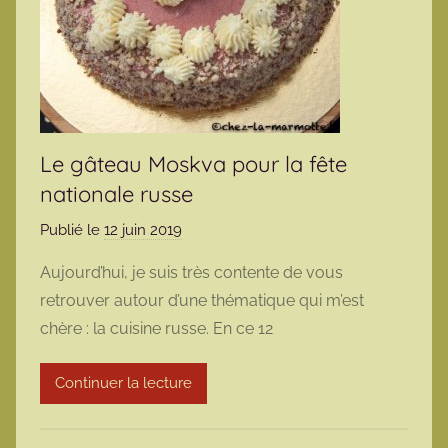
Le gâteau Moskva pour la fête
nationale russe
Publié le
12 juin 2019
p
a
Aujourd’hui, je suis très contente de vous
r
retrouver autour d’une thématique qui m’est
m
chère : la cuisine russe. En ce 12
a
r
Continuer la lecture
m
o
t