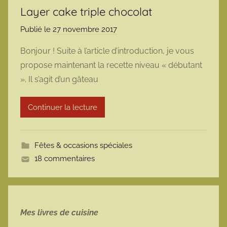
Layer cake triple chocolat
Publié le
27 novembre 2017
p
a
Bonjour ! Suite à l’article d’introduction, je vous
r
propose maintenant la recette niveau « débutant
m
». Il s’agit d’un gâteau
a
r
Continuer la lecture
m
o
t
Fêtes & occasions spéciales
t
18 commentaires
e
Mes livres de cuisine