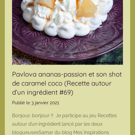
Pavlova ananas-passion et son shot
de caramel coco (Recette autour
d’un ingrédient #69)
Publié le
3 janvier 2021
p
a
Bonjour, bonjour !! Je participe au jeu Recettes
r
autour d’un ingrédient lancé par les deux
m
blogueusesSamar du blog Mes Inspirations
a