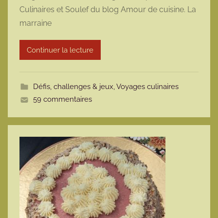
Culinaires et Soulef du blog Amour de cuisine. La
r
marraine
m
o
t
Continuer la lecture
t
e
Défis, challenges & jeux
,
Voyages culinaires
59 commentaires