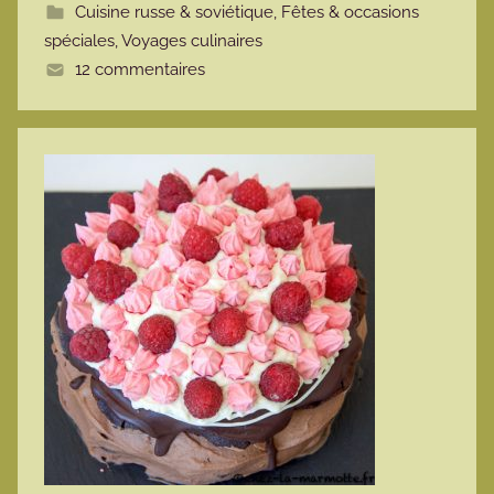
Cuisine russe & soviétique
,
Fêtes & occasions
t
spéciales
,
Voyages culinaires
e
12 commentaires