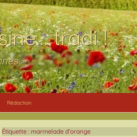
ine… tradi !
nnes »
Rédaction
Étiquette :
marmelade d’orange