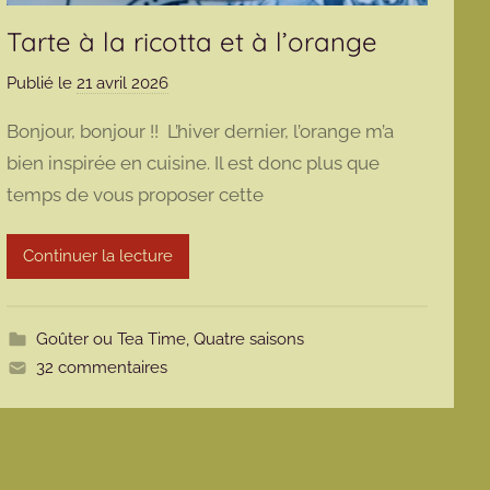
Tarte à la ricotta et à l’orange
Publié le
21 avril 2026
p
a
Bonjour, bonjour !! L’hiver dernier, l’orange m’a
r
bien inspirée en cuisine. Il est donc plus que
m
temps de vous proposer cette
a
r
m
Continuer la lecture
o
t
t
Goûter ou Tea Time
,
Quatre saisons
e
32 commentaires