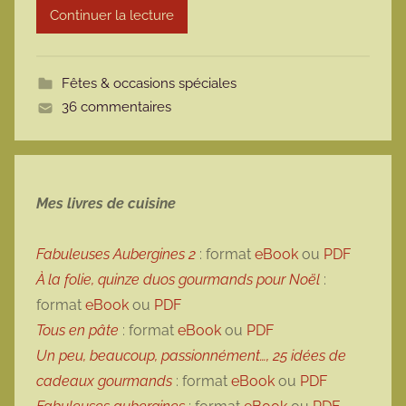
Continuer la lecture
m
o
t
Fêtes & occasions spéciales
t
36 commentaires
e
Mes livres de cuisine
Fabuleuses Aubergines 2
: format
eBook
ou
PDF
À la folie, quinze duos gourmands pour Noël
:
format
eBook
ou
PDF
Tous en pâte
: format
eBook
ou
PDF
Un peu, beaucoup, passionnément…, 25 idées de
cadeaux gourmands
: format
eBook
ou
PDF