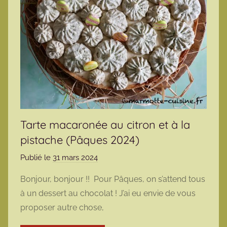
Tarte macaronée au citron et à la
pistache (Pâques 2024)
Publié le
31 mars 2024
p
a
Bonjour, bonjour !! Pour Pâques, on s’attend tous
r
à un dessert au chocolat ! J’ai eu envie de vous
m
proposer autre chose,
a
r