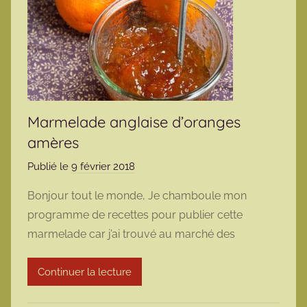
Marmelade anglaise d’oranges
amères
Publié le
9 février 2018
p
a
Bonjour tout le monde, Je chamboule mon
r
programme de recettes pour publier cette
m
marmelade car j’ai trouvé au marché des
a
r
Continuer la lecture
m
o