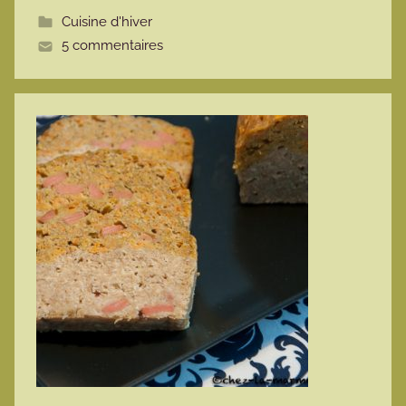
t
Cuisine d'hiver
t
5 commentaires
e