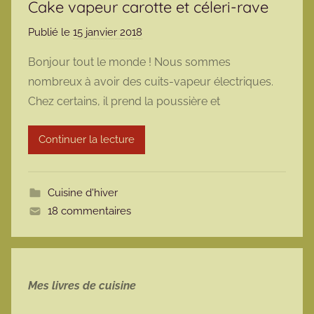
Cake vapeur carotte et céleri-rave
Publié le
15 janvier 2018
p
a
Bonjour tout le monde ! Nous sommes
r
nombreux à avoir des cuits-vapeur électriques.
m
Chez certains, il prend la poussière et
a
r
Continuer la lecture
m
o
t
Cuisine d'hiver
t
18 commentaires
e
Mes livres de cuisine