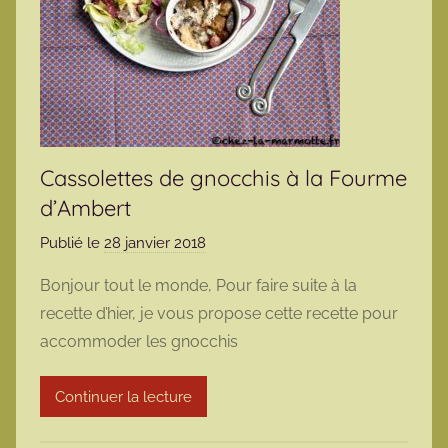
Cassolettes de gnocchis à la Fourme
d’Ambert
Publié le
28 janvier 2018
p
a
Bonjour tout le monde, Pour faire suite à la
r
recette d’hier, je vous propose cette recette pour
m
accommoder les gnocchis
a
r
Continuer la lecture
m
o