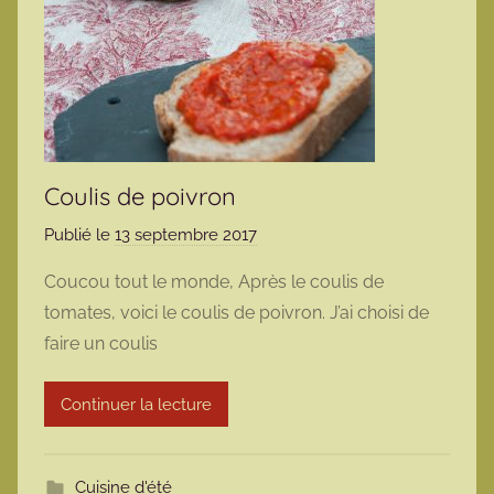
Coulis de poivron
Publié le
13 septembre 2017
p
a
Coucou tout le monde, Après le coulis de
r
tomates, voici le coulis de poivron. J’ai choisi de
m
faire un coulis
a
r
Continuer la lecture
m
o
t
Cuisine d'été
t