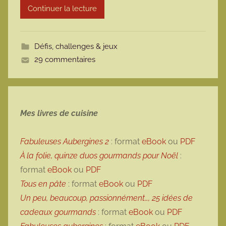
Continuer la lecture
m
o
t
Défis, challenges & jeux
t
29 commentaires
e
Mes livres de cuisine
Fabuleuses Aubergines 2
: format
eBook
ou
PDF
À la folie, quinze duos gourmands pour Noël
:
format
eBook
ou
PDF
Tous en pâte
: format
eBook
ou
PDF
Un peu, beaucoup, passionnément…, 25 idées de
cadeaux gourmands
: format
eBook
ou
PDF