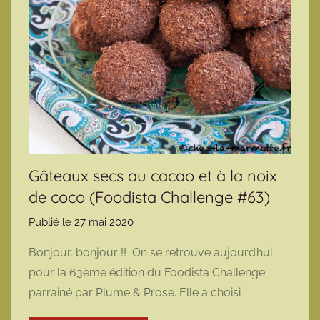
Gâteaux secs au cacao et à la noix
de coco (Foodista Challenge #63)
Publié le
27 mai 2020
p
a
Bonjour, bonjour !! On se retrouve aujourd’hui
r
pour la 63ème édition du Foodista Challenge
m
parrainé par Plume & Prose. Elle a choisi
a
r