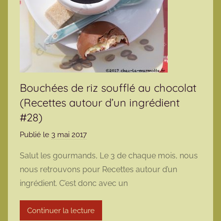
Bouchées de riz soufflé au chocolat
(Recettes autour d’un ingrédient
#28)
Publié le
3 mai 2017
p
a
Salut les gourmands, Le 3 de chaque mois, nous
r
nous retrouvons pour Recettes autour d’un
m
ingrédient. C’est donc avec un
a
r
Continuer la lecture
m