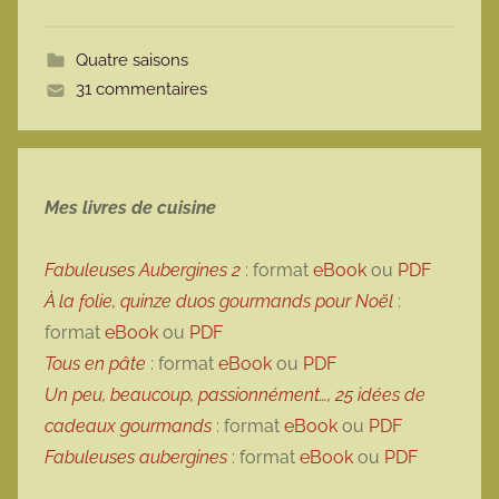
o
t
Quatre saisons
t
31 commentaires
e
Mes livres de cuisine
Fabuleuses Aubergines 2
: format
eBook
ou
PDF
À la folie, quinze duos gourmands pour Noël
:
format
eBook
ou
PDF
Tous en pâte
: format
eBook
ou
PDF
Un peu, beaucoup, passionnément…, 25 idées de
cadeaux gourmands
: format
eBook
ou
PDF
Fabuleuses aubergines
: format
eBook
ou
PDF