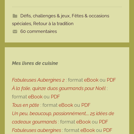
o
t
Défis, challenges & jeux
,
Fêtes & occasions
t
spéciales
,
Retour à la tradition
e
60 commentaires
Mes livres de cuisine
Fabuleuses Aubergines 2
: format
eBook
ou
PDF
À la folie, quinze duos gourmands pour Noël
:
format
eBook
ou
PDF
Tous en pâte
: format
eBook
ou
PDF
Un peu, beaucoup, passionnément…, 25 idées de
cadeaux gourmands
: format
eBook
ou
PDF
Fabuleuses aubergines
: format
eBook
ou
PDF