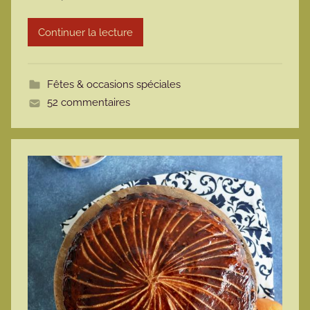
r
Continuer la lecture
m
o
t
Fêtes & occasions spéciales
t
52 commentaires
e