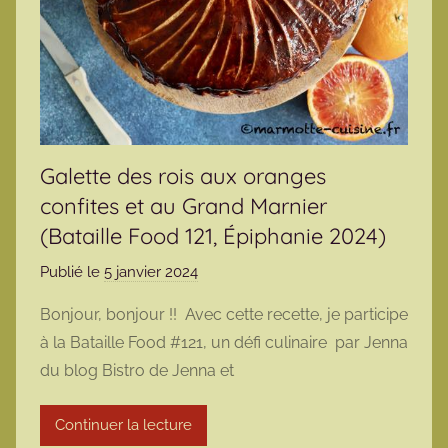
Galette des rois aux oranges
confites et au Grand Marnier
(Bataille Food 121, Épiphanie 2024)
Publié le
5 janvier 2024
p
a
Bonjour, bonjour !! Avec cette recette, je participe
r
à la Bataille Food #121, un défi culinaire par Jenna
m
du blog Bistro de Jenna et
a
r
Continuer la lecture
m