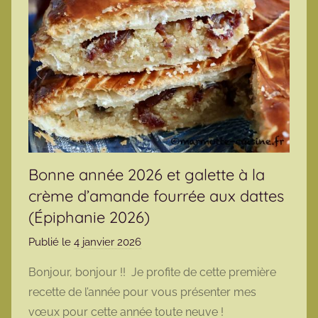
Bonne année 2026 et galette à la
crème d’amande fourrée aux dattes
(Épiphanie 2026)
Publié le
4 janvier 2026
p
a
Bonjour, bonjour !! Je profite de cette première
r
recette de l’année pour vous présenter mes
m
vœux pour cette année toute neuve !
a