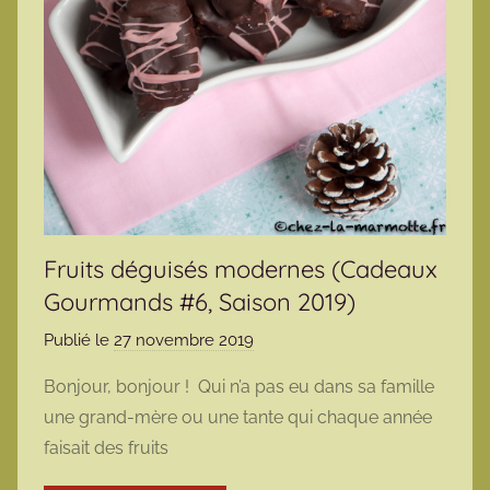
Fruits déguisés modernes (Cadeaux
Gourmands #6, Saison 2019)
Publié le
27 novembre 2019
p
a
Bonjour, bonjour ! Qui n’a pas eu dans sa famille
r
une grand-mère ou une tante qui chaque année
m
faisait des fruits
a
r