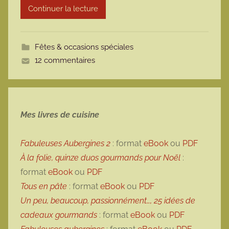
Continuer la lecture
m
o
t
Fêtes & occasions spéciales
t
12 commentaires
e
Mes livres de cuisine
Fabuleuses Aubergines 2
: format
eBook
ou
PDF
À la folie, quinze duos gourmands pour Noël
:
format
eBook
ou
PDF
Tous en pâte
: format
eBook
ou
PDF
Un peu, beaucoup, passionnément…, 25 idées de
cadeaux gourmands
: format
eBook
ou
PDF