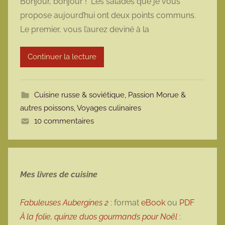
Bonjour, bonjour ! Les salades que je vous
r
propose aujourd’hui ont deux points communs.
m
Le premier, vous l’aurez deviné à la
a
r
Continuer la lecture
m
o
t
Cuisine russe & soviétique
,
Passion Morue &
t
autres poissons
,
Voyages culinaires
e
10 commentaires
Mes livres de cuisine
Fabuleuses Aubergines 2
: format
eBook
ou
PDF
À la folie, quinze duos gourmands pour Noël
: