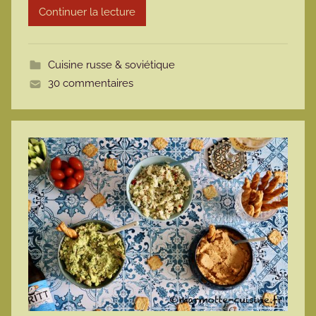
Continuer la lecture
m
o
t
Cuisine russe & soviétique
t
30 commentaires
e