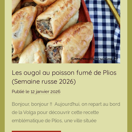
Les ougol au poisson fumé de Plios
(Semaine russe 2026)
Publié le
12 janvier 2026
p
a
Bonjour, bonjour !! Aujourd’hui, on repart au bord
r
de la Volga pour découvrir cette recette
m
emblématique de Plios, une ville située
a
r