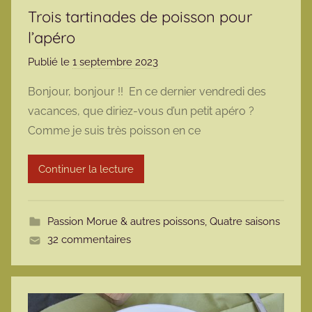
Trois tartinades de poisson pour
l’apéro
Publié le
1 septembre 2023
p
a
Bonjour, bonjour !! En ce dernier vendredi des
r
vacances, que diriez-vous d’un petit apéro ?
m
Comme je suis très poisson en ce
a
r
Continuer la lecture
m
o
t
Passion Morue & autres poissons
,
Quatre saisons
t
32 commentaires
e