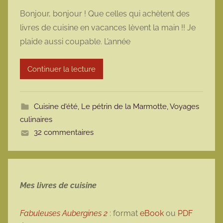
a
Bonjour, bonjour ! Que celles qui achètent des
r
livres de cuisine en vacances lèvent la main !! Je
m
plaide aussi coupable. L’année
a
r
Continuer la lecture
m
o
t
Cuisine d'été
,
Le pétrin de la Marmotte
,
Voyages
t
culinaires
e
32 commentaires
Mes livres de cuisine
Fabuleuses Aubergines 2
: format
eBook
ou
PDF