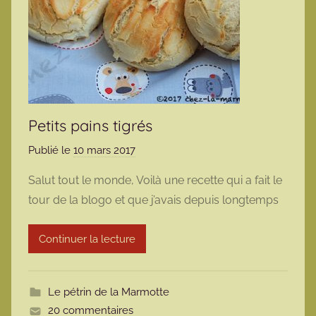
Petits pains tigrés
Publié le
10 mars 2017
p
a
Salut tout le monde, Voilà une recette qui a fait le
r
tour de la blogo et que j’avais depuis longtemps
m
a
Continuer la lecture
r
m
o
Le pétrin de la Marmotte
t
20 commentaires
t