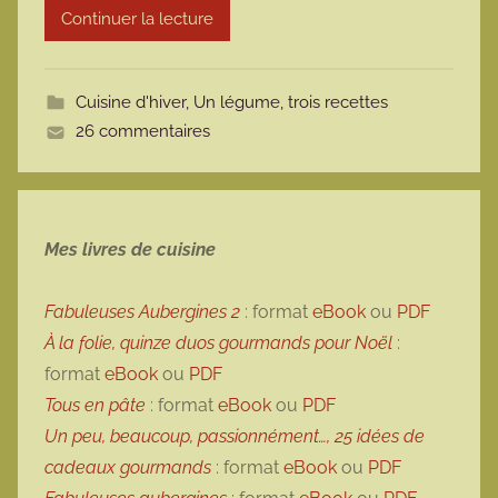
Continuer la lecture
m
o
t
Cuisine d'hiver
,
Un légume, trois recettes
t
26 commentaires
e
Mes livres de cuisine
Fabuleuses Aubergines 2
: format
eBook
ou
PDF
À la folie, quinze duos gourmands pour Noël
:
format
eBook
ou
PDF
Tous en pâte
: format
eBook
ou
PDF
Un peu, beaucoup, passionnément…, 25 idées de
cadeaux gourmands
: format
eBook
ou
PDF