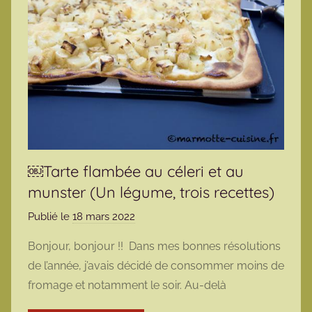
￼Tarte flambée au céleri et au
munster (Un légume, trois recettes)
Publié le
18 mars 2022
p
a
Bonjour, bonjour !! Dans mes bonnes résolutions
r
de l’année, j’avais décidé de consommer moins de
m
fromage et notamment le soir. Au-delà
a
r