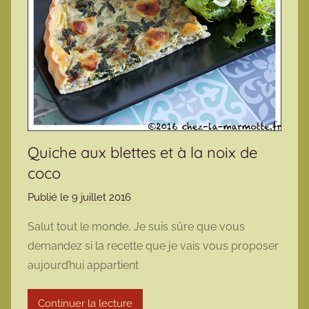
Quiche aux blettes et à la noix de
coco
Publié le
9 juillet 2016
p
a
Salut tout le monde, Je suis sûre que vous
r
demandez si la recette que je vais vous proposer
m
aujourd’hui appartient
a
r
Continuer la lecture
m