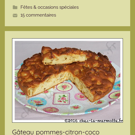
t
Fêtes & occasions spéciales
t
15 commentaires
e
Gâteau pommes-citron-coco