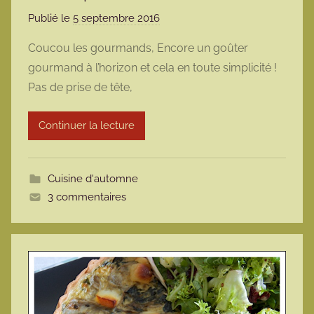
Publié le
5 septembre 2016
p
a
Coucou les gourmands, Encore un goûter
r
gourmand à l’horizon et cela en toute simplicité !
m
Pas de prise de tête,
a
r
Continuer la lecture
m
o
t
Cuisine d'automne
t
3 commentaires
e