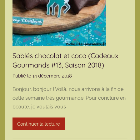
Sablés chocolat et coco (Cadeaux
Gourmands #13, Saison 2018)
Publié le
14 décembre 2018
p
a
Bonjour, bonjour ! Voilà, nous arrivons à la fin de
r
cette semaine très gourmande. Pour conclure en
m
beauté, je voulais vous
a
r
Continuer la lecture
m
o