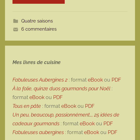
o
t
Quatre saisons
t
6 commentaires
e
Mes livres de cuisine
Fabuleuses Aubergines 2
: format
eBook
ou
PDF
À la folie, quinze duos gourmands pour Noël
:
format
eBook
ou
PDF
Tous en pâte
: format
eBook
ou
PDF
Un peu, beaucoup, passionnément…, 25 idées de
cadeaux gourmands
: format
eBook
ou
PDF
Fabuleuses aubergines
: format
eBook
ou
PDF