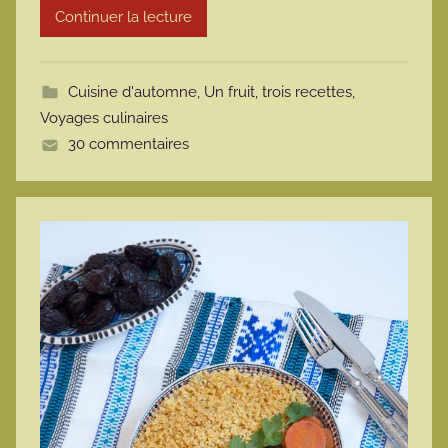
Continuer la lecture
m
o
t
Cuisine d'automne
,
Un fruit, trois recettes
,
t
Voyages culinaires
e
30 commentaires