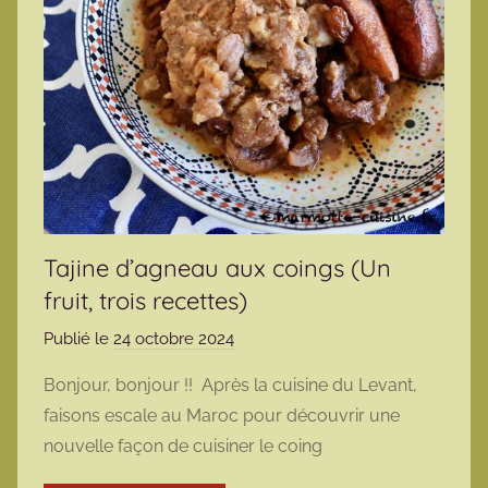
Tajine d’agneau aux coings (Un
fruit, trois recettes)
Publié le
24 octobre 2024
p
a
Bonjour, bonjour !! Après la cuisine du Levant,
r
faisons escale au Maroc pour découvrir une
m
nouvelle façon de cuisiner le coing
a
r