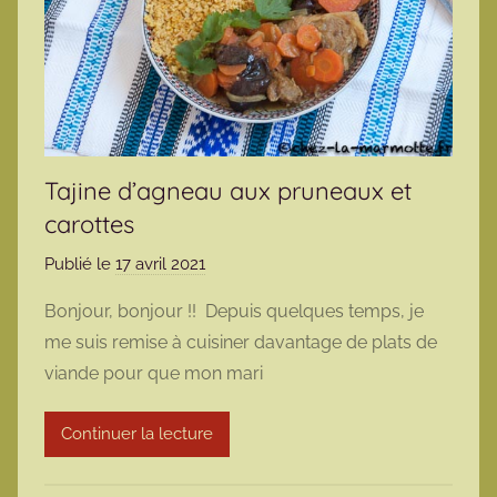
Tajine d’agneau aux pruneaux et
carottes
Publié le
17 avril 2021
p
a
Bonjour, bonjour !! Depuis quelques temps, je
r
me suis remise à cuisiner davantage de plats de
m
viande pour que mon mari
a
r
Continuer la lecture
m
o
t