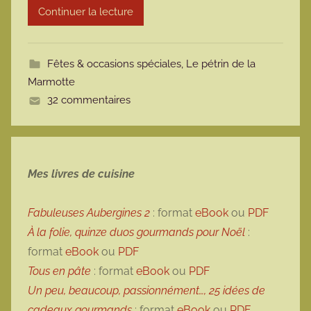
Continuer la lecture
m
o
t
Fêtes & occasions spéciales
,
Le pétrin de la
t
Marmotte
e
32 commentaires
Mes livres de cuisine
Fabuleuses Aubergines 2
: format
eBook
ou
PDF
À la folie, quinze duos gourmands pour Noël
:
format
eBook
ou
PDF
Tous en pâte
: format
eBook
ou
PDF
Un peu, beaucoup, passionnément…, 25 idées de
cadeaux gourmands
: format
eBook
ou
PDF