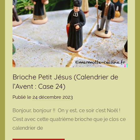
Brioche Petit Jésus (Calendrier de
l’Avent : Case 24)
Publié le
24 décembre 2023
p
a
Bonjour, bonjour !! On y est, ce soir c’est Noël !
r
C’est avec cette quatrième brioche que je clos ce
m
calendrier de
a
r