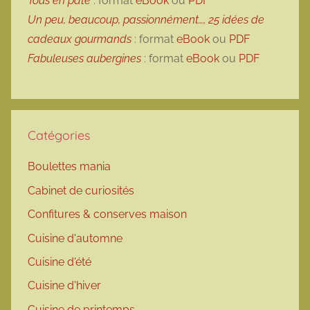
Tous en pâte
: format
eBook
ou
PDF
Un peu, beaucoup, passionnément…, 25 idées de
cadeaux gourmands
: format
eBook
ou
PDF
Fabuleuses aubergines
: format
eBook
ou
PDF
Catégories
Boulettes mania
Cabinet de curiosités
Confitures & conserves maison
Cuisine d'automne
Cuisine d'été
Cuisine d'hiver
Cuisine de printemps