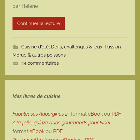
par Hélène
r
m
Continuer la lecture
o
t
t
Cuisine d'été
,
Défis, challenges & jeux
,
Passion
e
Morue & autres poissons
44 commentaires
Mes livres de cuisine
Fabuleuses Aubergines 2
: format
eBook
ou
PDF
À la folie, quinze duos gourmands pour Noël
:
format
eBook
ou
PDF