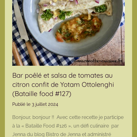
Bar poêlé et salsa de tomates au
citron confit de Yotam Ottolenghi
(Bataille food #127)
Publié le
3 juillet 2024
p
a
Bonjour, bonjour !! Avec cette recette je participe
r
à la « Bataille Food #126 », un défi culinaire par
m
Jenna du blog Bistro de Jenna et administré
a