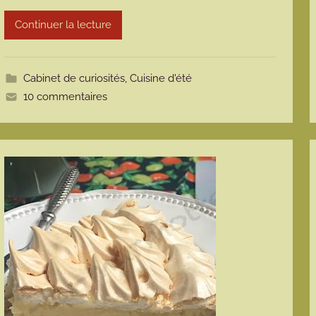
r
m
Continuer la lecture
o
t
t
Cabinet de curiosités
,
Cuisine d'été
e
10 commentaires