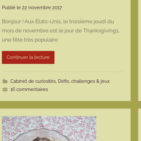
Publié le
22 novembre 2017
p
a
Bonjour ! Aux États-Unis, le troisième jeudi du
r
mois de novembre est le jour de Thanksgiving1,
m
une fête très populaire
a
r
m
Continuer la lecture
o
t
t
Cabinet de curiosités
,
Défis, challenges & jeux
e
16 commentaires