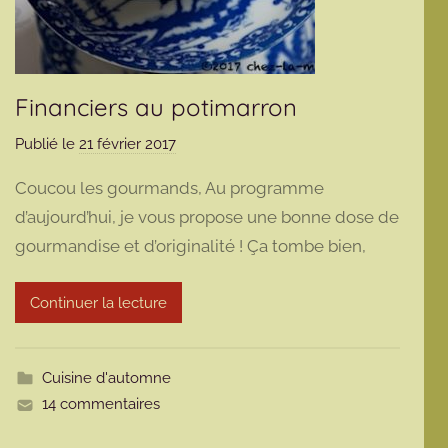
Financiers au potimarron
Publié le
21 février 2017
p
a
Coucou les gourmands, Au programme
r
d’aujourd’hui, je vous propose une bonne dose de
m
gourmandise et d’originalité ! Ça tombe bien,
a
r
m
Continuer la lecture
o
t
t
Cuisine d'automne
e
14 commentaires