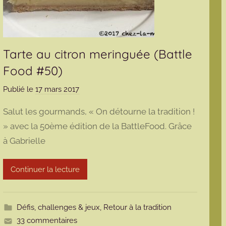
Tarte au citron meringuée (Battle
Food #50)
Publié le
17 mars 2017
p
a
Salut les gourmands, « On détourne la tradition !
r
» avec la 50ème édition de la BattleFood. Grâce
m
à Gabrielle
a
r
m
Continuer la lecture
o
t
t
Défis, challenges & jeux
,
Retour à la tradition
e
33 commentaires