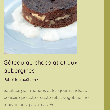
Gâteau au chocolat et aux
aubergines
Publié le
1 août 2017
p
a
Salut les gourmandes et les gourmands, Je
r
pensais que cette recette était végétalienne
m
mais ce n’est pas le cas. En
a