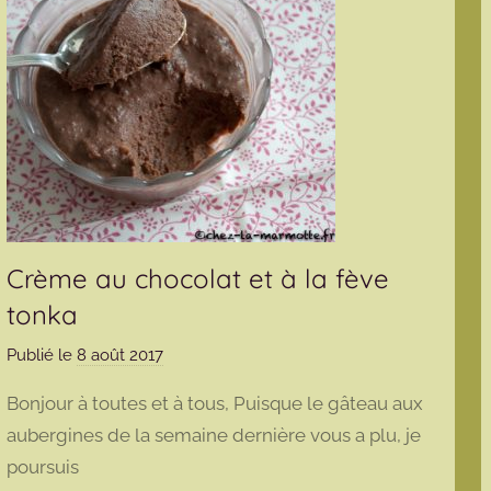
Crème au chocolat et à la fève
tonka
Publié le
8 août 2017
p
a
Bonjour à toutes et à tous, Puisque le gâteau aux
r
aubergines de la semaine dernière vous a plu, je
m
poursuis
a