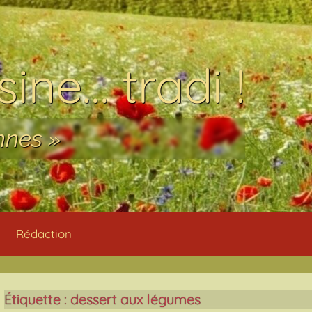
ine… tradi !
nnes »
Rédaction
Étiquette :
dessert aux légumes