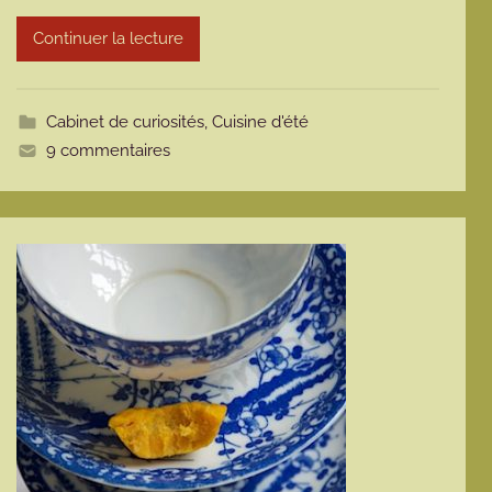
r
m
Continuer la lecture
o
t
t
Cabinet de curiosités
,
Cuisine d'été
e
9 commentaires