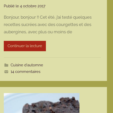
Publié le
4 octobre 2017
p
a
Bonjour, bonjour !! Cet été, j’ai testé quelques
r
recettes sucrées avec des courgettes et des
m
aubergines, avec plus ou moins de
a
r
m
Continuer la lecture
o
t
t
Cuisine d'automne
e
14 commentaires