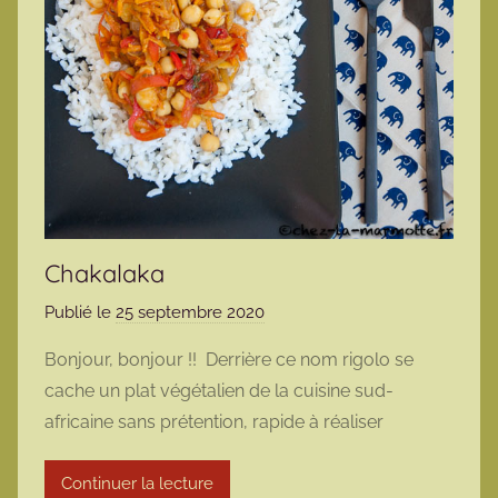
Chakalaka
Publié le
25 septembre 2020
p
a
Bonjour, bonjour !! Derrière ce nom rigolo se
r
cache un plat végétalien de la cuisine sud-
m
africaine sans prétention, rapide à réaliser
a
r
Continuer la lecture
m