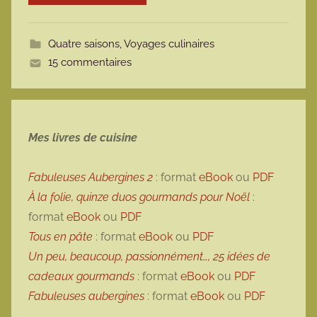
o
t
Quatre saisons
,
Voyages culinaires
t
15 commentaires
e
Mes livres de cuisine
Fabuleuses Aubergines 2
: format
eBook
ou
PDF
À la folie, quinze duos gourmands pour Noël
:
format
eBook
ou
PDF
Tous en pâte
: format
eBook
ou
PDF
Un peu, beaucoup, passionnément…, 25 idées de
cadeaux gourmands
: format
eBook
ou
PDF
Fabuleuses aubergines
: format
eBook
ou
PDF