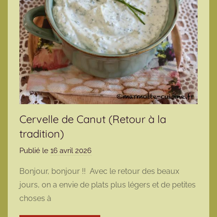
Cervelle de Canut (Retour à la
tradition)
Publié le
16 avril 2026
p
a
Bonjour, bonjour !! Avec le retour des beaux
r
jours, on a envie de plats plus légers et de petites
m
choses à
a
r