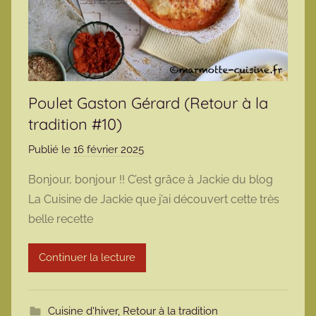
Poulet Gaston Gérard (Retour à la
tradition #10)
Publié le
16 février 2025
p
a
Bonjour, bonjour !! C’est grâce à Jackie du blog
r
La Cuisine de Jackie que j’ai découvert cette très
m
belle recette
a
r
Continuer la lecture
m
o
t
Cuisine d'hiver
,
Retour à la tradition
t