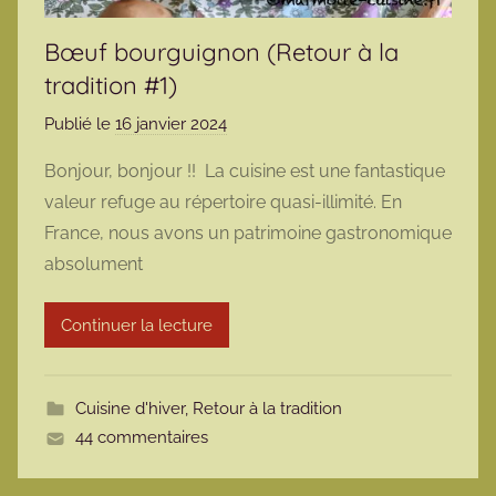
Bœuf bourguignon (Retour à la
tradition #1)
Publié le
16 janvier 2024
p
a
Bonjour, bonjour !! La cuisine est une fantastique
r
valeur refuge au répertoire quasi-illimité. En
m
France, nous avons un patrimoine gastronomique
a
absolument
r
m
Continuer la lecture
o
t
t
Cuisine d'hiver
,
Retour à la tradition
e
44 commentaires