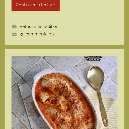
Continuer la lecture
m
o
t
Retour à la tradition
t
30 commentaires
e