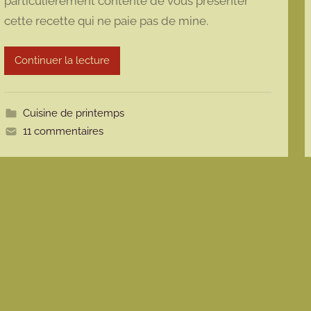
particulièrement contente de vous présenter
m
cette recette qui ne paie pas de mine.
a
r
m
Continuer la lecture
o
t
t
Cuisine de printemps
e
11 commentaires