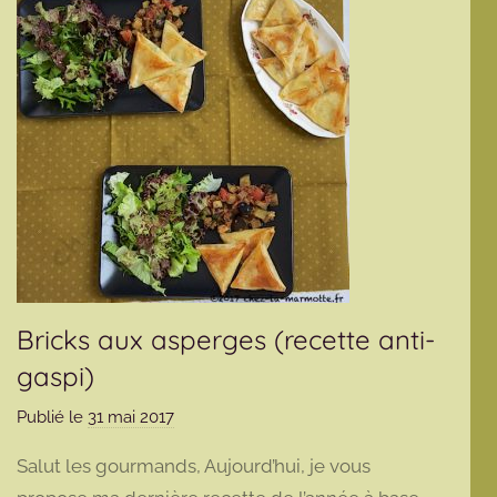
Bricks aux asperges (recette anti-
gaspi)
Publié le
31 mai 2017
p
a
Salut les gourmands, Aujourd’hui, je vous
r