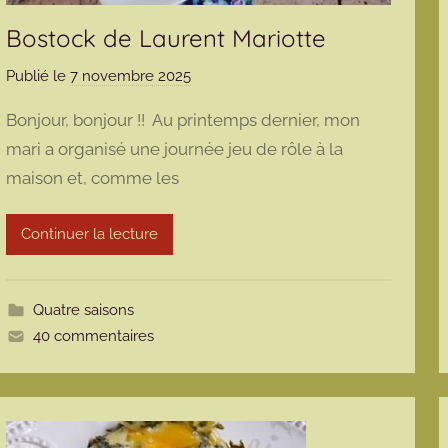
Bostock de Laurent Mariotte
Publié le
7 novembre 2025
p
a
Bonjour, bonjour !! Au printemps dernier, mon
r
mari a organisé une journée jeu de rôle à la
m
maison et, comme les
a
r
m
Continuer la lecture
o
t
t
Quatre saisons
e
40 commentaires