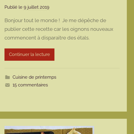
Publié le
9 juillet 2019
p
a
Bonjour tout le monde ! Je me dépêche de
r
publier cette recette car les oignons nouveaux
m
commencent à disparaitre des étals.
a
r
m
Continuer la lecture
o
t
t
Cuisine de printemps
e
15 commentaires