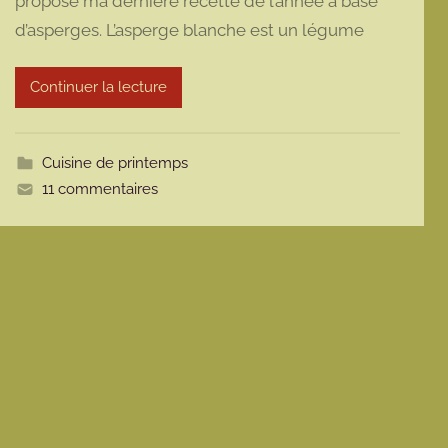
propose ma dernière recette de l’année à base
m
d’asperges. L’asperge blanche est un légume
a
r
m
Continuer la lecture
o
t
t
Cuisine de printemps
e
11 commentaires