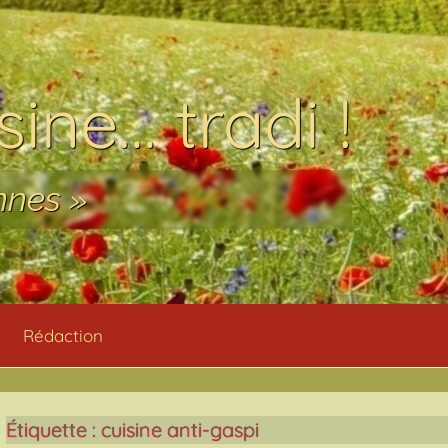
ine… tradi !
nnes »
Rédaction
Étiquette :
cuisine anti-gaspi