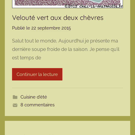
Velouté vert aux deux chèvres
Publié le
22 septembre 2015
p
a
Salut tout le monde, Aujourd’hui je présente ma
r
dernière soupe froide de la saison. Je pense qu’il
m
est temps de
a
r
Continuer la lecture
m
o
t
Cuisine d'été
t
8 commentaires
e