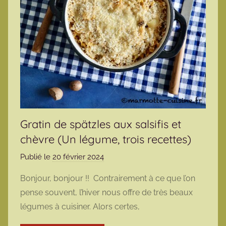
Gratin de spätzles aux salsifis et
chèvre (Un légume, trois recettes)
Publié le
20 février 2024
p
a
Bonjour, bonjour !! Contrairement à ce que l’on
r
pense souvent, l’hiver nous offre de très beaux
m
légumes à cuisiner. Alors certes,
a
r