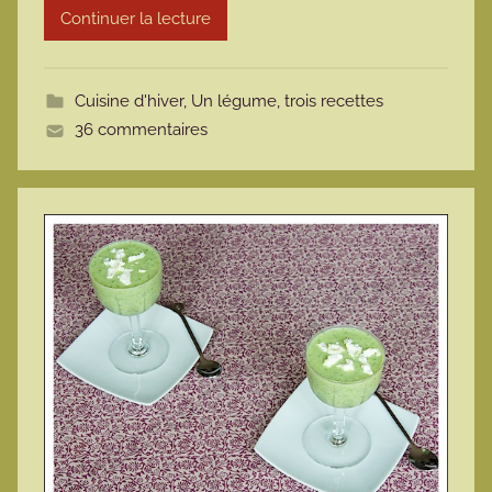
Continuer la lecture
m
o
t
Cuisine d'hiver
,
Un légume, trois recettes
t
36 commentaires
e