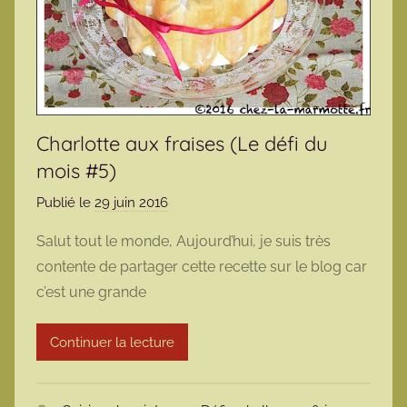
Charlotte aux fraises (Le défi du
mois #5)
Publié le
29 juin 2016
p
a
Salut tout le monde, Aujourd’hui, je suis très
r
contente de partager cette recette sur le blog car
m
c’est une grande
a
r
Continuer la lecture
m
o
t