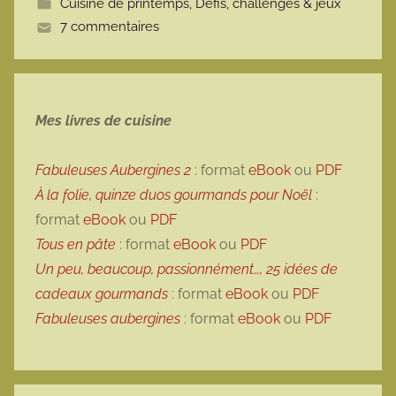
Cuisine de printemps
,
Défis, challenges & jeux
t
7 commentaires
e
Mes livres de cuisine
Fabuleuses Aubergines 2
: format
eBook
ou
PDF
À la folie, quinze duos gourmands pour Noël
:
format
eBook
ou
PDF
Tous en pâte
: format
eBook
ou
PDF
Un peu, beaucoup, passionnément…, 25 idées de
cadeaux gourmands
: format
eBook
ou
PDF
Fabuleuses aubergines
: format
eBook
ou
PDF