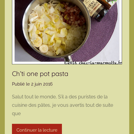
Ch’ti one pot pasta
Publié le
2 juin 2016
p
a
Salut tout le monde, S’il a des puristes de la
r
cuisine des pâtes, je vous avertis tout de suite
m
que
a
r
Continuer la lecture
m