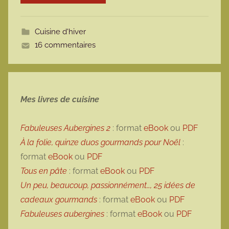
o
t
Cuisine d'hiver
t
16 commentaires
e
Mes livres de cuisine
Fabuleuses Aubergines 2
: format
eBook
ou
PDF
À la folie, quinze duos gourmands pour Noël
:
format
eBook
ou
PDF
Tous en pâte
: format
eBook
ou
PDF
Un peu, beaucoup, passionnément…, 25 idées de
cadeaux gourmands
: format
eBook
ou
PDF
Fabuleuses aubergines
: format
eBook
ou
PDF