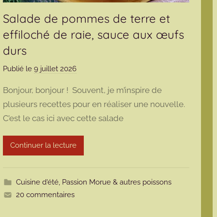
Salade de pommes de terre et
effiloché de raie, sauce aux œufs
durs
Publié le
9 juillet 2026
p
a
Bonjour, bonjour ! Souvent, je m’inspire de
r
plusieurs recettes pour en réaliser une nouvelle.
m
C’est le cas ici avec cette salade
a
r
m
Continuer la lecture
o
t
t
Cuisine d'été
,
Passion Morue & autres poissons
e
20 commentaires