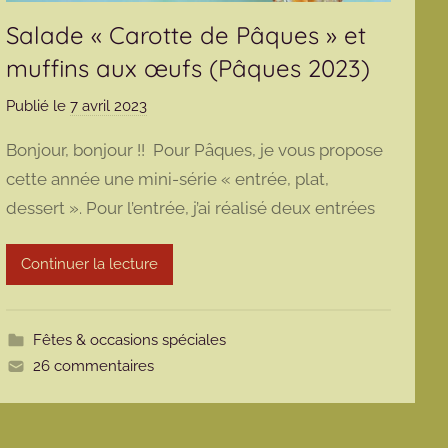
Salade « Carotte de Pâques » et
muffins aux œufs (Pâques 2023)
Publié le
7 avril 2023
p
a
Bonjour, bonjour !! Pour Pâques, je vous propose
r
cette année une mini-série « entrée, plat,
m
dessert ». Pour l’entrée, j’ai réalisé deux entrées
a
r
m
Continuer la lecture
o
t
t
Fêtes & occasions spéciales
e
26 commentaires