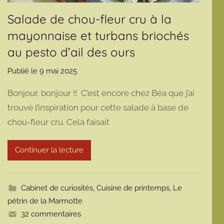
Salade de chou-fleur cru à la
mayonnaise et turbans briochés
au pesto d’ail des ours
Publié le
9 mai 2025
p
a
Bonjour, bonjour !! C’est encore chez Béa que j’ai
r
trouvé l’inspiration pour cette salade à base de
m
chou-fleur cru. Cela faisait
a
r
m
Continuer la lecture
o
t
t
Cabinet de curiosités
,
Cuisine de printemps
,
Le
e
pétrin de la Marmotte
32 commentaires