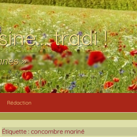
ine… tradi !
nnes »
Rédaction
Étiquette :
concombre mariné