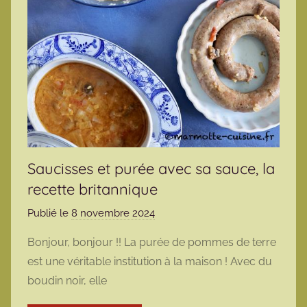
Saucisses et purée avec sa sauce, la
recette britannique
Publié le
8 novembre 2024
p
a
Bonjour, bonjour !! La purée de pommes de terre
r
est une véritable institution à la maison ! Avec du
m
boudin noir, elle
a
r