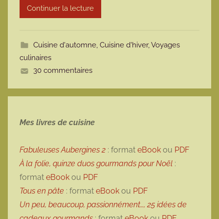
Continuer la lecture
m
o
t
Cuisine d'automne
,
Cuisine d'hiver
,
Voyages
t
culinaires
e
30 commentaires
Mes livres de cuisine
Fabuleuses Aubergines 2
: format
eBook
ou
PDF
À la folie, quinze duos gourmands pour Noël
:
format
eBook
ou
PDF
Tous en pâte
: format
eBook
ou
PDF
Un peu, beaucoup, passionnément…, 25 idées de
cadeaux gourmands
: format
eBook
ou
PDF