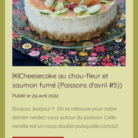
￼Cheesecake au chou-fleur et
saumon fumé (Poissons d’avril #5))
Publié le
29 avril 2022
p
a
Bonjour, bonjour !! On se retrouve pour notre
r
dernier rendez-vous autour du poisson. Cette
m
recette est un coup double puisqu’elle conclut
a
r