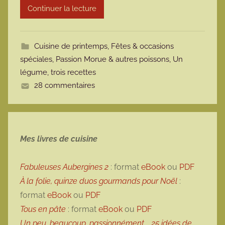
Continuer la lecture
m
o
t
Cuisine de printemps
,
Fêtes & occasions
t
spéciales
,
Passion Morue & autres poissons
,
Un
e
légume, trois recettes
28 commentaires
Mes livres de cuisine
Fabuleuses Aubergines 2
: format
eBook
ou
PDF
À la folie, quinze duos gourmands pour Noël
:
format
eBook
ou
PDF
Tous en pâte
: format
eBook
ou
PDF
Un peu, beaucoup, passionnément…, 25 idées de