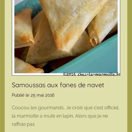
Samoussas aux fanes de navet
Publié le
25 mai 2016
p
a
Coucou les gourmands, Je crois que c’est officiel,
r
la marmotte a muté en lapin. Alors que je ne
m
raffole pas
a