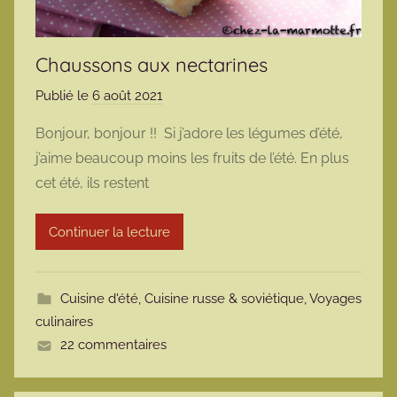
Chaussons aux nectarines
Publié le
6 août 2021
p
a
Bonjour, bonjour !! Si j’adore les légumes d’été,
r
j’aime beaucoup moins les fruits de l’été. En plus
m
cet été, ils restent
a
r
Continuer la lecture
m
o
t
Cuisine d'été
,
Cuisine russe & soviétique
,
Voyages
t
culinaires
e
22 commentaires