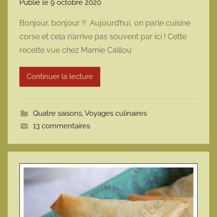
Publié le
9 octobre 2020
p
a
Bonjour, bonjour !! Aujourd’hui, on parle cuisine
r
corse et cela n’arrive pas souvent par ici ! Cette
m
recette vue chez Mamie Caillou
a
r
Continuer la lecture
m
o
t
Quatre saisons
,
Voyages culinaires
t
13 commentaires
e