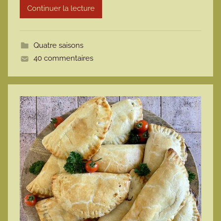
Continuer la lecture
m
o
t
Quatre saisons
t
40 commentaires
e