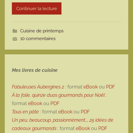
r
Continuer la lecture
m
o
t
Cuisine de printemps
t
10 commentaires
e
Mes livres de cuisine
Fabuleuses Aubergines 2
: format
eBook
ou
PDF
À la folie, quinze duos gourmands pour Noël
:
format
eBook
ou
PDF
Tous en pâte
: format
eBook
ou
PDF
Un peu, beaucoup, passionnément…, 25 idées de
cadeaux gourmands
: format
eBook
ou
PDF