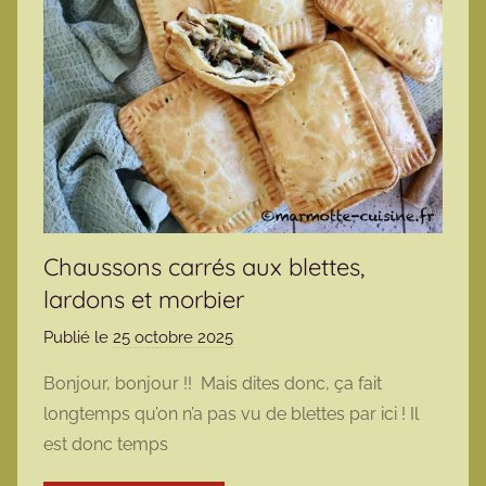
Chaussons carrés aux blettes,
lardons et morbier
Publié le
25 octobre 2025
p
a
Bonjour, bonjour !! Mais dites donc, ça fait
r
longtemps qu’on n’a pas vu de blettes par ici ! Il
m
est donc temps
a
r