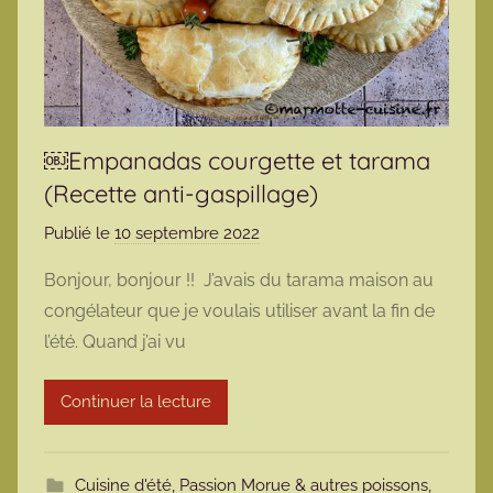
￼Empanadas courgette et tarama
(Recette anti-gaspillage)
Publié le
10 septembre 2022
p
a
Bonjour, bonjour !! J’avais du tarama maison au
r
congélateur que je voulais utiliser avant la fin de
m
l’été. Quand j’ai vu
a
r
Continuer la lecture
m
o
t
Cuisine d'été
,
Passion Morue & autres poissons
,
t