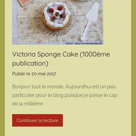
Victoria Sponge Cake (1000ème
publication)
Publié le
20 mai 2017
p
a
Bonjour tout le monde, Aujourd’hui est un peu
r
particulier pour le blog puisque je passe le cap
m
de la millième
a
r
Continuer la lecture
m
o