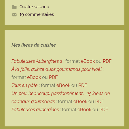
t
Quatre saisons
t
19 commentaires
e
Mes livres de cuisine
Fabuleuses Aubergines 2
: format
eBook
ou
PDF
À la folie, quinze duos gourmands pour Noël
:
format
eBook
ou
PDF
Tous en pâte
: format
eBook
ou
PDF
Un peu, beaucoup, passionnément…, 25 idées de
cadeaux gourmands
: format
eBook
ou
PDF
Fabuleuses aubergines
: format
eBook
ou
PDF