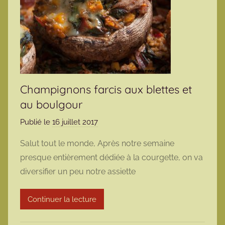
Champignons farcis aux blettes et
au boulgour
Publié le
16 juillet 2017
p
a
Salut tout le monde, Après notre semaine
r
presque entièrement dédiée à la courgette, on va
m
diversifier un peu notre assiette
a
r
Continuer la lecture
m
o