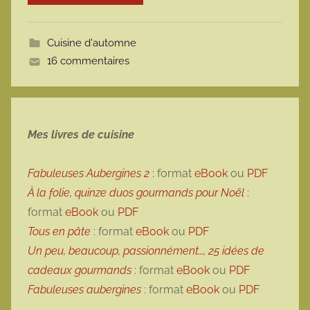
o
t
Cuisine d'automne
t
16 commentaires
e
Mes livres de cuisine
Fabuleuses Aubergines 2
: format
eBook
ou
PDF
À la folie, quinze duos gourmands pour Noël
:
format
eBook
ou
PDF
Tous en pâte
: format
eBook
ou
PDF
Un peu, beaucoup, passionnément…, 25 idées de
cadeaux gourmands
: format
eBook
ou
PDF
Fabuleuses aubergines
: format
eBook
ou
PDF