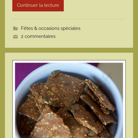
Continuer la lecture
m
o
t
Fêtes & occasions spéciales
t
2 commentaires
e