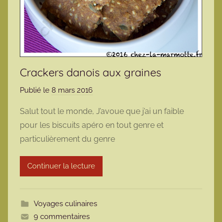
Crackers danois aux graines
Publié le
8 mars 2016
p
a
Salut tout le monde, J’avoue que j’ai un faible
r
pour les biscuits apéro en tout genre et
m
particulièrement du genre
a
r
Continuer la lecture
m
o
t
Voyages culinaires
t
9 commentaires
e