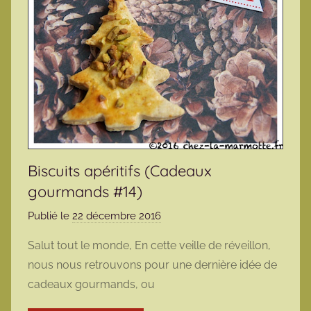
Biscuits apéritifs (Cadeaux
gourmands #14)
Publié le
22 décembre 2016
p
a
Salut tout le monde, En cette veille de réveillon,
r
nous nous retrouvons pour une dernière idée de
m
cadeaux gourmands, ou
a
r